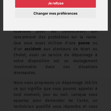
Je refuse
Changer mes préférences
Chez DS AUTO nous pensons que le
dépannage automobile 24/24
est un service
essentiel pour les conducteurs qui
rencontrent des problèmes sur la route.
Que vous soyez victime d'une
panne
ou
d'un
accident
aux alentours de Niort ou
Cholet, avoir un service de dépannage à
votre disposition est un soulagement
inestimable dans ces situations
stressantes.
Nous vous proposons un dépannage 24h/24
ce qui signifie que vous pouvez appeler à
tout moment, jour ou nuit. Lorsque vous
appelez pour demander de l'aide, un
technicien qualifié vous répondra et vous